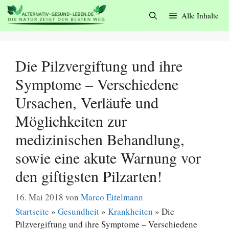
Zum
Alle Inhalte
Inhalt
springen
Die Pilzvergiftung und ihre
Symptome – Verschiedene
Ursachen, Verläufe und
Möglichkeiten zur
medizinischen Behandlung,
sowie eine akute Warnung vor
den giftigsten Pilzarten!
16. Mai 2018
von
Marco Eitelmann
Startseite
»
Gesundheit
»
Krankheiten
»
Die
Pilzvergiftung und ihre Symptome – Verschiedene