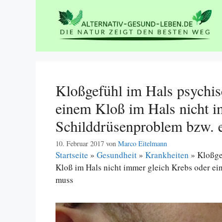
Zum
Inhalt
springen
Kloßgefühl im Hals psychi
einem Kloß im Hals nicht i
Schilddrüsenproblem bzw. e
10. Februar 2017
von
Marco Eitelmann
Startseite
»
Gesundheit
»
Krankheiten
»
Kloßge
Kloß im Hals nicht immer gleich Krebs oder ei
muss