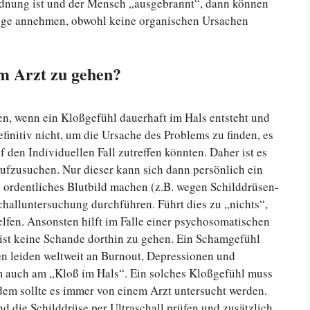
rdnung ist und der Mensch „ausgebrannt“, dann können
Züge annehmen, obwohl keine organischen Ursachen
m Arzt zu gehen?
en, wenn ein Kloßgefühl dauerhaft im Hals entsteht und
finitiv nicht, um die Ursache des Problems zu finden, es
f den Individuellen Fall zutreffen könnten. Daher ist es
aufzusuchen. Nur dieser kann sich dann persönlich ein
n ordentliches Blutbild machen (z.B. wegen Schilddrüsen-
halluntersuchung durchführen. Führt dies zu „nichts“,
elfen. Ansonsten hilft im Falle einer psychosomatischen
ist keine Schande dorthin zu gehen. Ein Schamgefühl
n leiden weltweit an Burnout, Depressionen und
 auch am „Kloß im Hals“. Ein solches Kloßgefühl muss
dem sollte es immer von einem Arzt untersucht werden.
nd die Schilddrüse per Ultraschall prüfen und zusätzlich