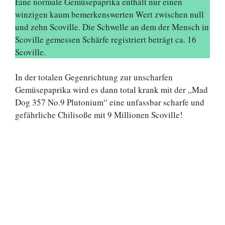
Eine normale Gemüsepaprika enthält nur einen
winzigen kaum bemerkenswerten Wert zwischen null
und zehn Scoville. Die Schwelle an dem der Mensch in
Scoville gemessen Schärfe registriert beträgt ca. 16
Scoville.
In der totalen Gegenrichtung zur unscharfen
Gemüsepaprika wird es dann total krank mit der „Mad
Dog 357 No.9 Plutonium“ eine unfassbar scharfe und
gefährliche Chilisoße mit 9 Millionen Scoville!