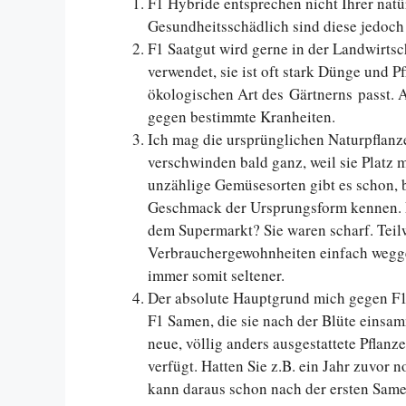
F1 Hybride entsprechen nicht Ihrer nat
Gesundheitsschädlich sind diese jedoch 
F1 Saatgut wird gerne in der Landwirtsc
verwendet, sie ist oft stark Dünge und P
ökologischen Art des Gärtnerns passt. A
gegen bestimmte Kranheiten.
Ich mag die ursprünglichen Naturpflanze
verschwinden bald ganz, weil sie Platz
unzählige Gemüsesorten gibt es schon, 
Geschmack der Ursprungsform kennen. Er
dem Supermarkt? Sie waren scharf. Teil
Verbrauchergewohnheiten einfach wegge
immer somit seltener.
Der absolute Hauptgrund mich gegen F1 
F1 Samen, die sie nach der Blüte einsa
neue, völlig anders ausgestattete Pflanz
verfügt. Hatten Sie z.B. ein Jahr zuvor 
kann daraus schon nach der ersten Sam