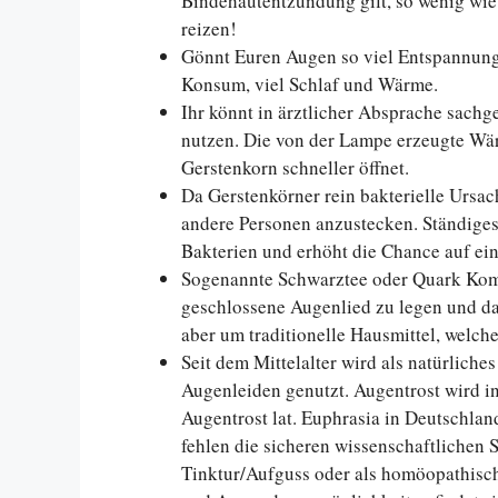
Bindehautentzündung gilt, so wenig wie
reizen!
Gönnt Euren Augen so viel Entspannun
Konsum, viel Schlaf und Wärme.
Ihr könnt in ärztlicher Absprache sachg
nutzen. Die von der Lampe erzeugte Wär
Gerstenkorn schneller öffnet.
Da Gerstenkörner rein bakterielle Ursac
andere Personen anzustecken. Ständiges
Bakterien und erhöht die Chance auf ein
Sogenannte Schwarztee oder Quark Kompr
geschlossene Augenlied zu legen und da
aber um traditionelle Hausmittel, welch
Seit dem Mittelalter wird als natürliche
Augenleiden genutzt. Augentrost wird in
Augentrost lat. Euphrasia in Deutschland 
fehlen die sicheren wissenschaftlichen 
Tinktur/Aufguss oder als homöopathisch