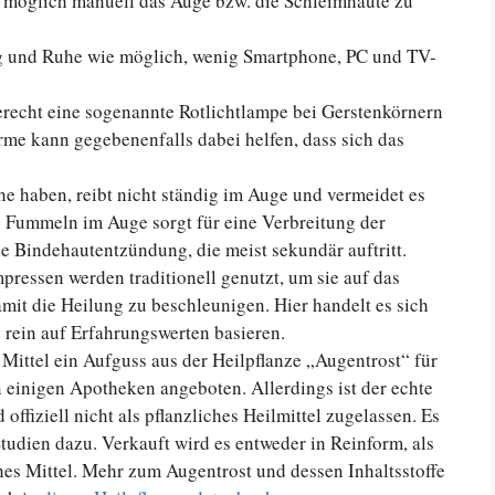
 möglich manuell das Auge bzw. die Schleimhäute zu
g und Ruhe wie möglich, wenig Smartphone, PC und TV-
erecht eine sogenannte Rotlichtlampe bei Gerstenkörnern
me kann gegebenenfalls dabei helfen, dass sich das
he haben, reibt nicht ständig im Auge und vermeidet es
 Fummeln im Auge sorgt für eine Verbreitung der
e Bindehautentzündung, die meist sekundär auftritt.
essen werden traditionell genutzt, um sie auf das
mit die Heilung zu beschleunigen. Hier handelt es sich
e rein auf Erfahrungswerten basieren.
s Mittel ein Aufguss aus der Heilpflanze „Augentrost“ für
 einigen Apotheken angeboten. Allerdings ist der echte
offiziell nicht als pflanzliches Heilmittel zugelassen. Es
Studien dazu. Verkauft wird es entweder in Reinform, als
es Mittel. Mehr zum Augentrost und dessen Inhaltsstoffe